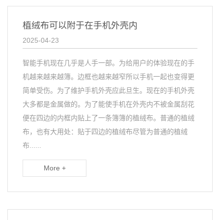
植绒布可以附于在手机外壳内
2025-04-23
智能手机现在几乎是人手一部。为给用户的体验现在的手
机越来越来越簿。边框也越来越窄所以手机一起也变得更
简单受伤。为了维护手机外壳应此旦生。现在的手机外壳
大多都是金属做的。为了能使手机在外壳内不被金属刮花
便在四边的内框内贴上了一条簿簿的植绒布。普通的植绒
布，也有大用处：贴于四边的植绒布尽管为普通的植绒
布......
More +